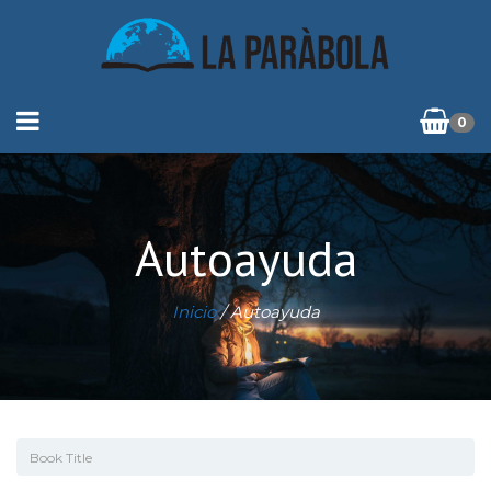
0
Autoayuda
Inicio
/ Autoayuda