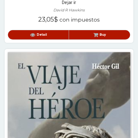
Dejar ir
David R Hawkins
23,05
$
con impuestos
Detail
Buy