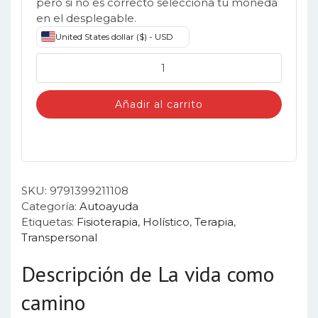
pero si no es correcto selecciona tu moneda
en el desplegable.
United States dollar ($) - USD
La
vida
como
Añadir al carrito
camino
cantidad
SKU:
9791399211108
Categoría:
Autoayuda
Etiquetas:
Fisioterapia
,
Holístico
,
Terapia
,
Transpersonal
Descripción de La vida como
camino