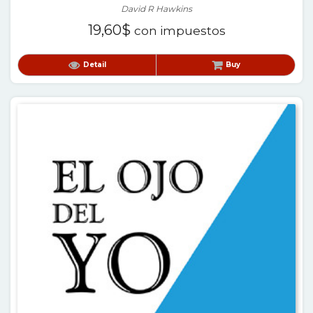
David R Hawkins
19,60
$
con impuestos
Detail
Buy