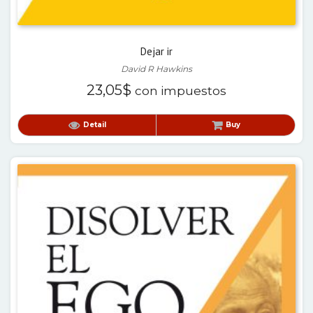
Dejar ir
David R Hawkins
23,05
$
con impuestos
Detail
Buy