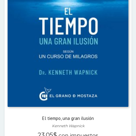
El tiempo, una gran ilusión
Kenneth Wapnick
23,05
$
con impuestos