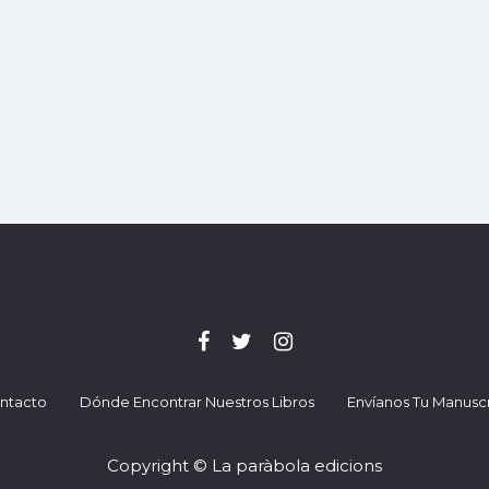
ntacto
Dónde Encontrar Nuestros Libros
Envíanos Tu Manuscr
Copyright © La paràbola edicions