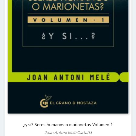
¿y si? Seres humanos o marionetas Volumen 1
Joan Antoni Melé Cartañá