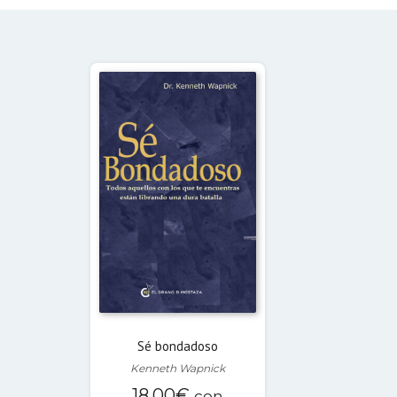
Sé bondadoso
Kenneth Wapnick
18,00
€
con