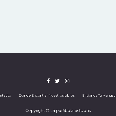
ntacto
Dónde Encontrar Nuestros Libros
Envíanos Tu Manuscr
Copyright © La paràbola edicions