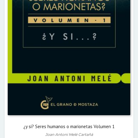
¿y si? Seres humanos o marionetas Volumen 1
Joan Antoni Melé Cartañá