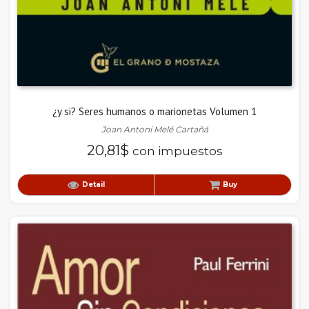
¿y si? Seres humanos o marionetas Volumen 1
Joan Antoni Melé Cartañá
20,81
$
con impuestos
Detail
Buy